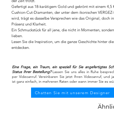
der Zeit trotzt.
Gefertigt aus 18-karätigem Gold und gekrönt mit einem 4,5 
Cushion-Cut-Diamanten, der unter dem ikonischen VERGEZ-K
wird, trägt es dasselbe Versprechen wie das Original, doch i
Präsenz und Klarheit.
Ein Schmuckstück für all jene, die nicht in Momenten, sonde
lieben.
Lesen Sie die Inspiration, um die ganze Geschichte hinter die
entdecken.
Eine Frage, ein Traum, ein speziell für Sie angefertigtes S
Status Ihrer Bestellung?
Lassen Sie uns alles in Ruhe besprec
per Videoanruf. Vereinbaren Sie jetzt Ihren Videoanruf, und j
ist ganz einfach, in mehreren Raten oder wann immer Sie es w
Chatten Sie mit unserem Designer
Ähnli