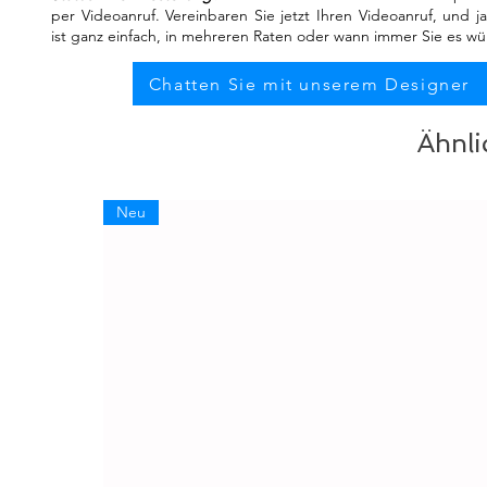
per Videoanruf. Vereinbaren Sie jetzt Ihren Videoanruf, und j
ist ganz einfach, in mehreren Raten oder wann immer Sie es w
Chatten Sie mit unserem Designer
Ähnli
Neu