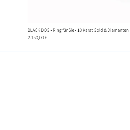
BLACK DOG • Ring für Sie • 18 Karat Gold & Diamanten
Preis
2.150,00 €
Gr
Allgemeine Geschäftsb