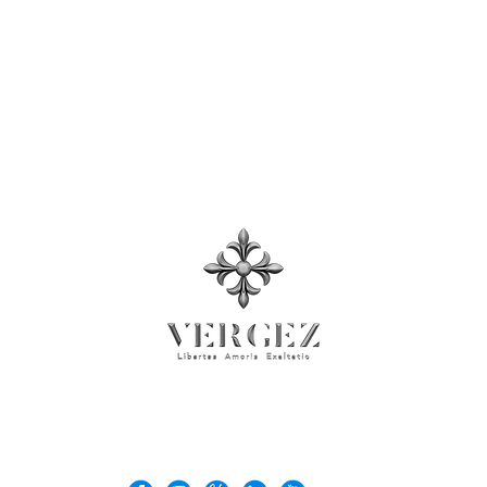
emeine Geschäftsbedingungen
, Datenschutzrich
Presse
© 2026 Rock'n Design ltd. Business Registration No: 71137026
VERGEZ™ is a trademark of Rock'n Design Ltd.