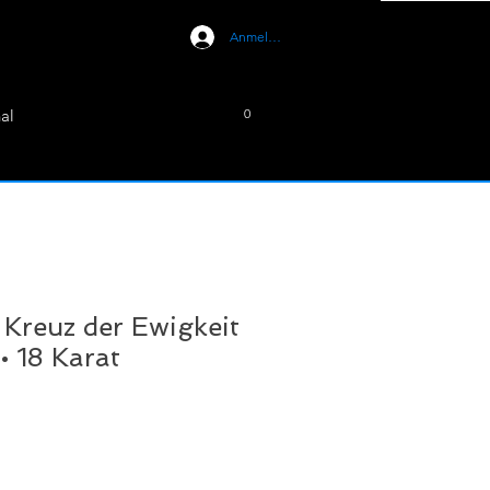
Anmelden
al
0
Kreuz der Ewigkeit
• 18 Karat
eis