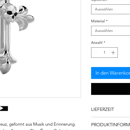
Auswählen
Material
*
Auswählen
Anzahl
*
In den Warenko
LIEFERZEIT
Unsere Schmuckstück
reuz, geformt aus Musik und Erinnerung. 
PRODUKTINFORM
Sorgfalt und im Ein