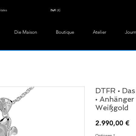
Die Maison
Boutique
Atelier
Journ
DTFR • Das 
• Anhänger 
Weißgold
Pr
2.990,00 €
Optionen
*