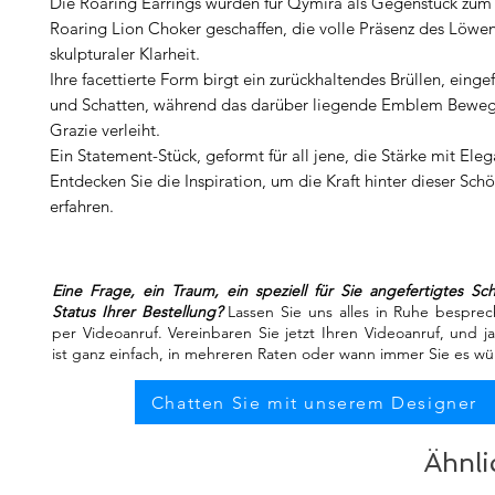
Die Roaring Earrings wurden für Qymira als Gegenstück zum
Roaring Lion Choker geschaffen, die volle Präsenz des Löwe
skulpturaler Klarheit.
Ihre facettierte Form birgt ein zurückhaltendes Brüllen, einge
und Schatten, während das darüber liegende Emblem Bewe
Grazie verleiht.
Ein Statement-Stück, geformt für all jene, die Stärke mit Eleg
Entdecken Sie die Inspiration, um die Kraft hinter dieser Sch
erfahren.
Eine Frage, ein Traum, ein speziell für Sie angefertigtes S
Status Ihrer Bestellung?
Lassen Sie uns alles in Ruhe besprec
per Videoanruf. Vereinbaren Sie jetzt Ihren Videoanruf, und j
ist ganz einfach, in mehreren Raten oder wann immer Sie es w
Chatten Sie mit unserem Designer
Ähnli