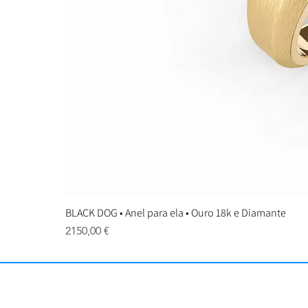
BLACK DOG • Anel para ela • Ouro 18k e Diamante
Preço
2150,00 €